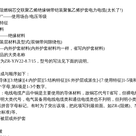
kV阻燃铜芯交联聚乙烯绝缘钢带铠装聚氯乙烯护套电力电缆(太长了!)
kV”——使用场合/电压等级
特征
料
——绝缘材料
层材料及型式(双钢带间隙绕包)
内外护套材料(内外护套材料均一样，省写内护套材料)
品的大类名称
-YJV22-8.7/15，型号的写法见下面的说明。
号
成与顺序如下：
导体][3:绝缘][4:内护层][5:结构特征][6:外护层或派生]-[7:使用特
个字母;第6项是1-3个数字。
电线电缆产品中铜是主要使用的导体材料，故铜芯代号T省写，但裸电
表明大类代号，电气装备用电线电缆类和通信电缆类也不列明，但列明小类
以拼音字母标记。有时为了突出该项，把此项写到最前面。如ZR-(阻燃)、NH-
业标准)等。
被层或外护套
被