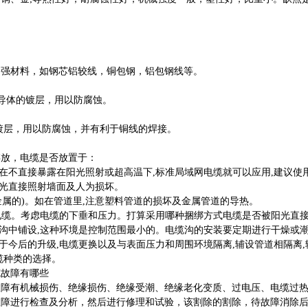
。
材料，如钢芯铝较线，铜包钢，铝包钢线等。
导体的镀层，用以防腐蚀。
层，用以防腐蚀，并有利于铜线的焊接。
放，电缆是否放置于：
不直接暴露在阳光照射或超高温下,标准局域网电缆就可以应用,建议使
光直接照射墙面及人为损坏。
属的)。如在管道里,注意塑料管道的损坏及金属管道的导热。
电缆。考虑电缆的下垂和压力。打算采用哪种捆绑方式电缆是否被阳光直
沟中铺设,这种环境是控制范围最小的。电缆沟的安装要定期进行干燥或
今后的升级,电缆更换以及与表面压力和周围环境隔离,辅设管道相隔离
缆种类的选择。
故障有哪些
有机械损伤、绝缘损伤、绝缘受潮、绝缘老化变质、过电压、电缆过热
故障进行检查及分析，然后进行修理和试验，该割除的割除，待故障消除