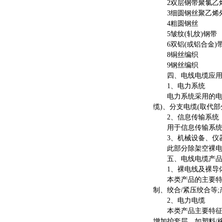
2双层钢带聚氯乙
3细圆钢丝聚乙烯
4粗圆钢丝
5皱纹(轧纹)钢带
6双铝(或铝合金)
8铜丝编织
9钢丝编织
四、电线电缆应
1、电力系统
电力系统采用的电线电
缆)、分支电缆(取代
2、信息传输系统
用于信息传输系统的
3、机械设备、仪
此部分除架空裸电线
五、电线电缆产
1、裸电线及裸导
本类产品的主要特征
制、绞合/紧压绞合等
2、电力电缆
本类产品主要特征是
增加护套层，如塑料/