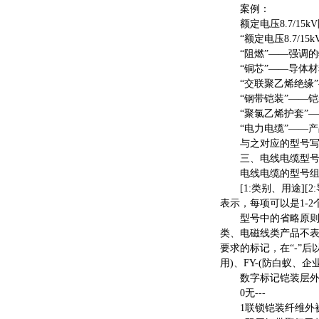
案例：
额定电压8.7/15
“额定电压8.7/15
“阻燃”——强调的
“铜芯”——导体材
“交联聚乙烯绝缘”
“钢带铠装”——铠装
“聚氯乙烯护套”——
“电力电缆”——产
与之对应的型号写为ZR
三、电线电缆型
电线电缆的型号组
[1:类别、用途][2:
表示，每项可以是1-2
型号中的省略原则：
类、电磁线类产品不
要求的标记，在“-”后
用)、FY-(防白蚁、企
数字标记铠装层外
0无---
1联锁铠装纤维外