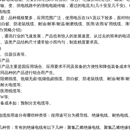
、变、供电线路中的强电电能传输，通过的电流大(几十安至几千安)、电压高
线电缆
：品种规格繁多，应用范围广泛，使用电压在1kV及以下较多，面对特
防白蚁、防老鼠线缆、耐油/耐寒/耐温/耐磨线缆、医用/农用/矿用线缆、
(简略介绍)
通讯行业的飞速发展，产品也有惊人的发展速度。从过去的简单的电话
等。该类产品结构尺寸通常较小而均匀，制造精度要求高。
)
、仪器仪表等。
新产品
产品主要是因应用场合、应用要求不同及装备的方便性和降低装备成本等
不同品种的产品进行组合而产生。
线缆、低烟无卤/低烟低卤线缆、防白蚁、防老鼠线缆、耐油/耐寒/耐
火电缆等;
用线缆等;
W等;
成本如：预制分支电缆等。
答
缆按用途分有哪些种类答：按用途可分为裸导线、绝缘电线、耐热电线
种答：常有的绝缘电线有以下几种：聚氯乙烯绝缘电线、聚氯乙烯绝缘