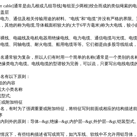
ble;power cable]通常是由几根或几组导线[每组至少两根]绞合而成的类
覆盖层
力、通信及相关传输用途的材料。“电线”和“电缆”并没有严格的界限。
，其他的称为电缆;导体截面积较大的(大于6平方毫米)称为大电线，较小
线、电磁线及电机电器用绝缘电线、电力电缆、通信电缆与光缆。电缆
号电缆、同轴电缆、耐火电缆、船用电缆等等。它们都是由多股导线组成
名
通常较为复杂，所以人们有时用一个简单的名称(通常是一个类别的名称)
有塑料绝缘类电力电缆。电线电缆的型谱较为完善，可以说，只要写出电线电
名有以下原则：
括的内容
或大小类名称
型式;
征或附加特征
，有时为了强调重要或附加特征，将特征写到前面或相应的结构描述
序
原则：导体--&gt;绝缘--&gt;内护层--&gt;外护层--&gt;铠装型式
况下，有些结构描述省写或简写，如汽车线、软线中不允许用铝导体，