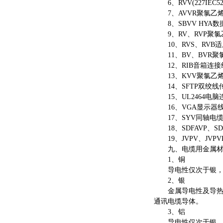
6、RVV(227IE
7、AVVR聚氯乙
8、SBVV HYA
9、RV、RVP聚氯
10、RVS、RVB
11、BV、BVR聚
12、RIB音箱连接线
13、KVV聚氯乙
14、SFTP双绞线
15、UL2464电脑
16、VGA显示器
17、SYV同轴电缆
18、SDFAVP、SD
19、JVPV、JVP
九、电缆用金属材
1、铜
导电性仅次于银，导
2、银
金属导电性及导热性最
通讯电缆导体。
3、铝
导电性仅次于银、铜