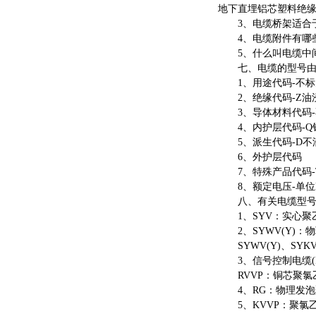
地下直埋铝芯塑料绝
3、电缆桥架适合于
4、电缆附件有哪些
5、什么叫电缆中间
七、电缆的型号由
1、用途代码-不标为
2、绝缘代码-Z油浸
3、导体材料代码-不
4、内护层代码-Q铅
5、派生代码-D不滴
6、外护层代码
7、特殊产品代码-T
8、额定电压-单位
八、有关电缆型号
1、SYV：实心聚
2、SYWV(Y)：物
SYWV(Y)、SYK
3、信号控制电缆(R
RVVP：铜芯聚氯乙烯
4、RG：物理发泡聚
5、KVVP：聚氯