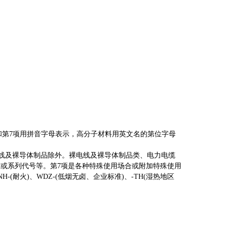
征]1-5项和第7项用拼音字母表示，高分子材料用英文名的第位字母
线及裸导体制品除外。裸电线及裸导体制品类、电力电缆
或系列代号等。第7项是各种特殊使用场合或附加特殊使用
(耐火)、WDZ-(低烟无卤、企业标准)、-TH(湿热地区