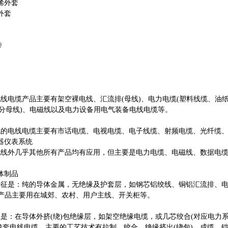
烯外套
外套
带
用
缆产品主要有架空裸电线、汇流排(母线)、电力电缆(塑料线缆、油纸
部分母线)、电磁线以及电力设备用电气装备电线电缆等。
电线电缆主要有市话电缆、电视电缆、电子线缆、射频电缆、光纤缆、
器仪表系统
外几乎其他所有产品均有应用，但主要是电力电缆、电磁线、数据电缆
品
体制品
是：纯的导体金属，无绝缘及护套层，如钢芯铝绞线、铜铝汇流排、电力
;产品主要用在城郊、农村、用户主线、开关柜等。
：在导体外挤(绕)包绝缘层，如架空绝缘电缆，或几芯绞合(对应电力系
橡套电线电缆。主要的工艺技术有拉制、绞合、绝缘挤出(绕包)、成缆、