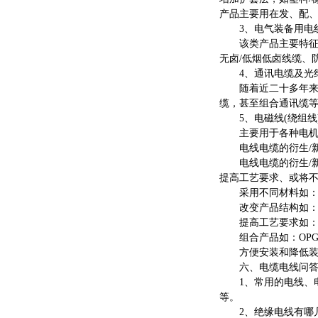
产品主要用在发、配、输
3、电气装备用电
该类产品主要特征是
无卤/低烟低卤线缆、
4、通讯电缆及光纤
随着近二十多年来，
缆，甚至组合通讯缆
5、电磁线(绕组线
主要用于各种电机
电线电缆的衍生/
电线电缆的衍生/新
提高工艺要求、或将
采用不同材料如：阻燃
改变产品结构如：耐
提高工艺要求如：医
组合产品如：OPG
方便安装和降低装备
六、电缆电线问
1、常用的电线、电
等。
2、绝缘电线有哪几