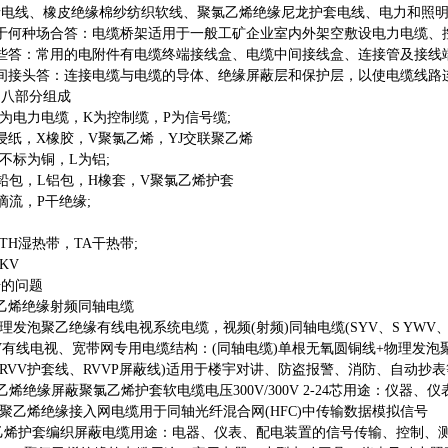
缘电线、橡皮绝缘棉纱纺织软线、聚氯乙烯绝缘尼龙护套电线、电力和照
何种场合答：电缆桥架适用于一般工矿企业室内外架空敷设电力电缆、
答：常用的电附件有电缆终端接线盒、电缆中间接线盒、连接管及接线
接头答：连接电缆与电缆的导体、绝缘屏蔽层和保护层，以使电缆线路
八部分组成
电力电缆，K为控制缆，P为信号缆;
纸，X橡胶，V聚氯乙烯，YJ交联聚乙烯
标为铜，L为铝;
包，L铝包，H橡套，V聚氯乙烯护套
流，P干绝缘;
H湿热带，TA干热带;
KV
的问题
乙烯绝缘射频同轴电缆
理发泡聚乙绝缘有线电视系统电缆，视频(射频)同轴电缆(SYV、S YWV
V有线电视、宽带网专用电缆结构：(同轴电缆)单根无氧圆铜线+物理发泡聚乙烯
VV护套线、RVVP屏蔽线)适用于楼宇对讲、防盗报警、消防、自动抄
绝缘屏蔽聚氯乙烯护套软电缆电压300V/300V 2-24芯用途：仪器、
乙烯绝缘接入网电缆用于同轴光纤混合网(HFC)中传输数据模拟信号
乙烯护套编织屏蔽电缆用途：电器、仪表、配电装置的信号传输、控制、