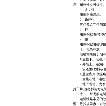
度，耐热性及可焊性
4、金，镍
用做耐高温线。
5、铁(钢)
常作复合导体的加强
6、锌
用做钢丝/钢带/铁
7、锡
用做钢丝/铜线的镀
十、电缆存放
电缆如果要长期存
1.屋檐下。电缆只在
2.外墙上。避免阳
3.管道里(塑料或金
4.悬空应用/架空
5.直接在地下电缆
6.地下管道。为便于
持干燥,这将影响对电
十一、常见的电缆
电缆线路常见的故障
源，寻找故障点，对