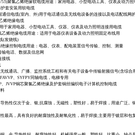
C52/53)聚氯乙烯绝缘软电缆用途：家用电器、小型电动工具、仪表及动力照
烯护套安装用软电缆
数据通信电缆(室内、外)用于电话通信及无线电设备的连接以及电话配线网
乙烯绝缘电缆
适用于家用电器、小型电动工具、仪器、仪表及动力照明连接用电缆
氯乙烯绝缘电缆用途：适用于电器仪表设备及动力照明固定布线用
(发烧线)
烯绝缘控制电缆用途：电器、仪表、配电装置信号传输、控制、测量
传输电话、数据及信息网
连接线
线
无线通讯、广播、监控系统工程和有关电子设备中传输射频信号(含综合用
FAVVP、SYFPY同轴电缆，电梯专用
VP、JVVP铜芯聚氯乙烯绝缘及护套铜丝编织电子计算机控制电缆
料
热性仅次于金、银;抗腐蚀，无磁性，塑性好，易于焊接，用途广泛。铜
高，具有良好的耐腐蚀性及耐氧化性，易于焊接;主要用于镀层和包复层
、金;导热性好，耐腐蚀性好，机械强度一般，塑性好，比重小。缺点是