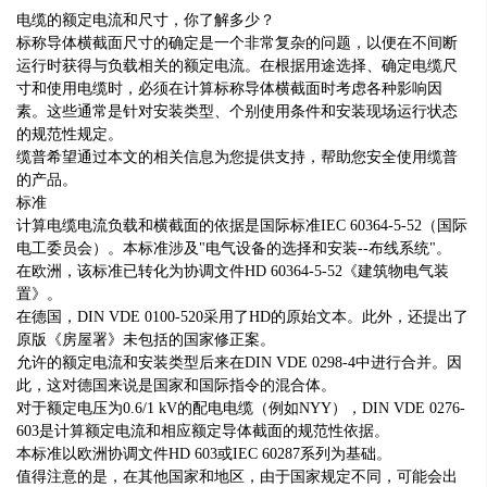
电缆的额定电流和尺寸，你了解多少？
标称导体横截面尺寸的确定是一个非常复杂的问题，以便在不间断
运行时获得与负载相关的额定电流。在根据用途选择、确定电缆尺
寸和使用电缆时，必须在计算标称导体横截面时考虑各种影响因
素。这些通常是针对安装类型、个别使用条件和安装现场运行状态
的规范性规定。
缆普希望通过本文的相关信息为您提供支持，帮助您安全使用缆普
的产品。
标准
计算电缆电流负载和横截面的依据是国际标准IEC 60364-5-52（国际
电工委员会）。本标准涉及"电气设备的选择和安装--布线系统"。
在欧洲，该标准已转化为协调文件HD 60364-5-52《建筑物电气装
置》。
在德国，DIN VDE 0100-520采用了HD的原始文本。此外，还提出了
原版《房屋署》未包括的国家修正案。
允许的额定电流和安装类型后来在DIN VDE 0298-4中进行合并。因
此，这对德国来说是国家和国际指令的混合体。
对于额定电压为0.6/1 kV的配电电缆（例如NYY），DIN VDE 0276-
603是计算额定电流和相应额定导体截面的规范性依据。
本标准以欧洲协调文件HD 603或IEC 60287系列为基础。
值得注意的是，在其他国家和地区，由于国家规定不同，可能会出